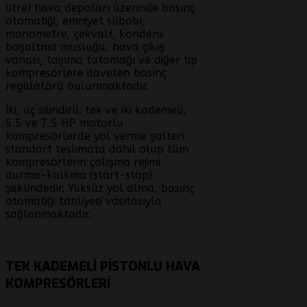
litre)
hava depoları üzerinde basınç
otomatiği, emniyet sübabı,
manometre, çekvalf, kondens
boşaltma musluğu, hava çıkış
vanası, taşıma tutamağı ve diğer tip
kompresörlere ilaveten basınç
regülatörü bulunmaktadır.
İki, üç silindirli, tek ve iki kademeli,
5.5 ve 7.5 HP
motorlu
kompresörlerde yol verme şalteri
standart teslimata dahil olup tüm
kompresörlerin çalışma rejimi
durma-kalkma
(start-stop)
şeklindedir. Yüksüz yol alma, basınç
otomatiği tahliyesi vasıtasıyla
sağlanmaktadır.
TEK KADEMELI PISTONLU HAVA
KOMPRESÖRLERI