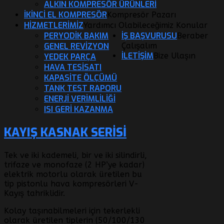
ALKIN KOMPRESÖR ÜRÜNLERI
İKİNCİ EL KOMPRESÖR
Kompresör Pazarı
HİZMETLERİMİZ
Yardımcı Olabileceğimiz Konular
PERYODIK BAKIM
İŞ BAŞVURUSU
Beraber
GENEL REVIZYON
Çalışalım
İLETİŞİM
Bize Ulaşın
YEDEK PARÇA
HAVA TESISATI
KAPASITE ÖLÇÜMÜ
TANK TEST RAPORU
ENERJI VERIMLILIĞI
ISI GERI KAZANMA
KAYIŞ KASNAK SERISI
Tek ve iki kademeli, bir ve iki silindirli,
trifaze ve monofaze
(2 HP’ye kadar)
elektrik motorlu olarak üretilen bu
tip pistonlu hava kompresörleri
V-
Kayış
tahriklidir.
Kolay taşınabilmeleri için tekerlekli
olarak üretilen tiplerin
(50/100/130