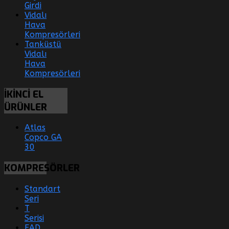
Girdi
Vidalı
Hava
Kompresörleri
Tanküstü
Vidalı
Hava
Kompresörleri
İKİNCİ
EL
ÜRÜNLER
Atlas
Copco GA
30
KOMPRESÖRLER
Standart
Seri
T
Serisi
EAD