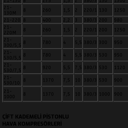
21-130
8
275
1,5
2
380/3
130
1300
21-
8
260
1,5
2
220/1
130
1250
130M
21-220
8
400
2,2
3
380/3
200
980
21-
8
260
1,5
2
220/1
200
1250
220M
21-
8
780
4
5,5
380/3
300
950
300/5,5
21-
8
780
4
5,5
380/3
530
950
530/5,5
21-
8
920
5,5
7,5
380/3
530
1120
530/7,5
21-
8
1370
7,5
10
380/3
530
900
530/10
21-
8
1370
7,5
10
380/3
1000
900
1000
ÇIFT KADEMELI PISTONLU
HAVA KOMPRESÖRLERI