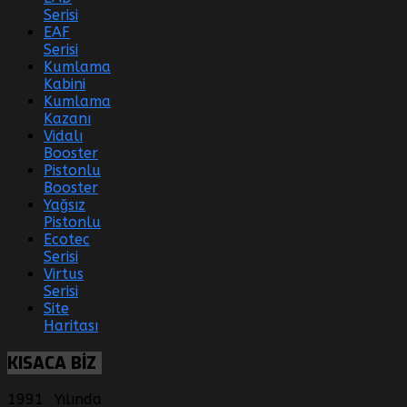
Serisi
EAF
Serisi
Kumlama
Kabini
Kumlama
Kazanı
Vidalı
Booster
Pistonlu
Booster
Yağsız
Pistonlu
Ecotec
Serisi
Virtus
Serisi
Site
Haritası
KISACA
BİZ
1991 Yılında