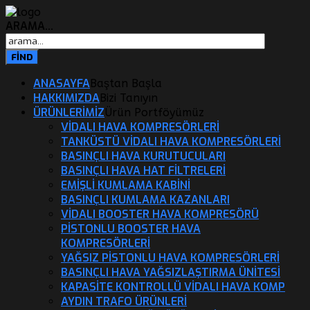
ARAMA...
ANASAYFA
Baştan Başla
HAKKIMIZDA
Bizi Tanıyın
ÜRÜNLERİMİZ
Ürün Portföyümüz
VIDALI HAVA KOMPRESÖRLERI
TANKÜSTÜ VIDALI HAVA KOMPRESÖRLERI
BASINÇLI HAVA KURUTUCULARI
BASINÇLI HAVA HAT FILTRELERI
EMIŞLI KUMLAMA KABINI
BASINÇLI KUMLAMA KAZANLARI
VIDALI BOOSTER HAVA KOMPRESÖRÜ
PISTONLU BOOSTER HAVA
KOMPRESÖRLERI
YAĞSIZ PISTONLU HAVA KOMPRESÖRLERI
BASINÇLI HAVA YAĞSIZLAŞTIRMA ÜNITESI
KAPASITE KONTROLLÜ VIDALI HAVA KOMP
AYDIN TRAFO ÜRÜNLERI