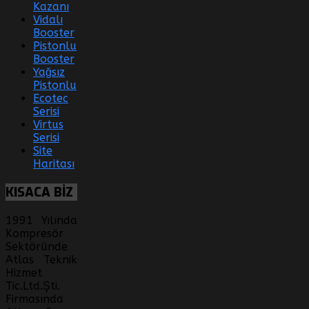
Kazanı
Vidalı
Booster
Pistonlu
Booster
Yağsız
Pistonlu
Ecotec
Serisi
Virtus
Serisi
Site
Haritası
KISACA
BİZ
1991 Yılında
Kompresör
Sektöründe
Atlas Teknik
Hizmet
Tic.Ltd.Şti.
Firmasında