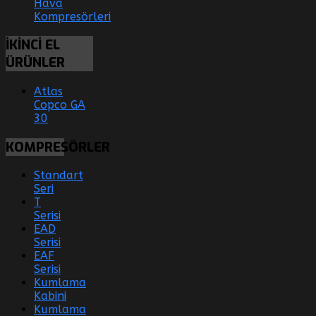
Hava
Kompresörleri
İKİNCİ
EL
ÜRÜNLER
Atlas
Copco GA
30
KOMPRESÖRLER
Standart
Seri
T
Serisi
EAD
Serisi
EAF
Serisi
Kumlama
Kabini
Kumlama