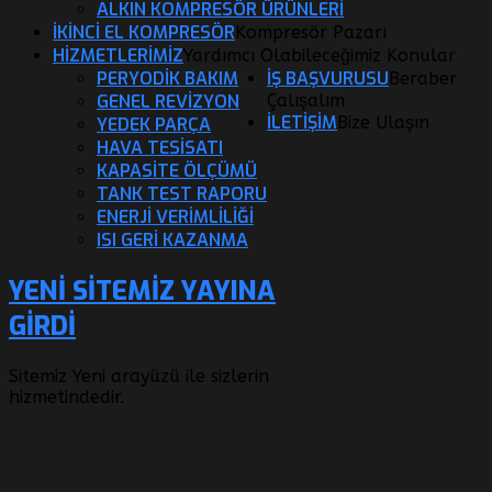
ALKIN KOMPRESÖR ÜRÜNLERI
İKİNCİ EL KOMPRESÖR
Kompresör Pazarı
HİZMETLERİMİZ
Yardımcı Olabileceğimiz Konular
PERYODIK BAKIM
İŞ BAŞVURUSU
Beraber
GENEL REVIZYON
Çalışalım
İLETİŞİM
Bize Ulaşın
YEDEK PARÇA
HAVA TESISATI
KAPASITE ÖLÇÜMÜ
TANK TEST RAPORU
ENERJI VERIMLILIĞI
ISI GERI KAZANMA
YENI SITEMIZ YAYINA
GIRDI
Sitemiz Yeni arayüzü ile sizlerin
hizmetindedir.