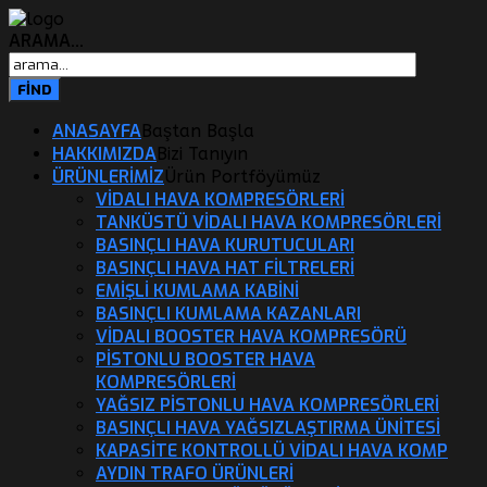
ARAMA...
ANASAYFA
Baştan Başla
HAKKIMIZDA
Bizi Tanıyın
ÜRÜNLERİMİZ
Ürün Portföyümüz
VIDALI HAVA KOMPRESÖRLERI
TANKÜSTÜ VIDALI HAVA KOMPRESÖRLERI
BASINÇLI HAVA KURUTUCULARI
BASINÇLI HAVA HAT FILTRELERI
EMIŞLI KUMLAMA KABINI
BASINÇLI KUMLAMA KAZANLARI
VIDALI BOOSTER HAVA KOMPRESÖRÜ
PISTONLU BOOSTER HAVA
KOMPRESÖRLERI
YAĞSIZ PISTONLU HAVA KOMPRESÖRLERI
BASINÇLI HAVA YAĞSIZLAŞTIRMA ÜNITESI
KAPASITE KONTROLLÜ VIDALI HAVA KOMP
AYDIN TRAFO ÜRÜNLERI