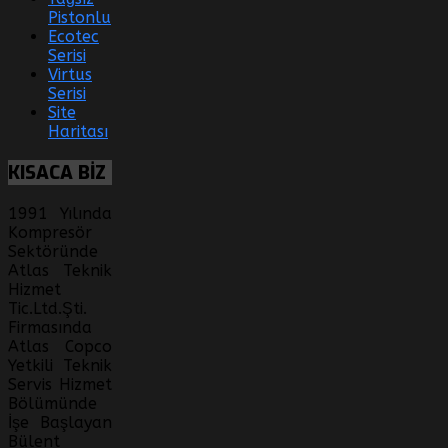
Pistonlu
Ecotec
Serisi
Virtus
Serisi
Site
Haritası
KISACA
BİZ
1991 Yılında
Kompresör
Sektöründe
Atlas Teknik
Hizmet
Tic.Ltd.Şti.
Firmasında
Atlas Copco
Yetkili Teknik
Servis Hizmet
Bölümünde
İşe Başlayan
Bülent