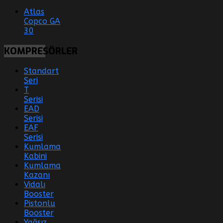
Atlas
Copco GA
30
KOMPRESÖRLER
Standart
Seri
T
Serisi
EAD
Serisi
EAF
Serisi
Kumlama
Kabini
Kumlama
Kazanı
Vidalı
Booster
Pistonlu
Booster
Yağsız