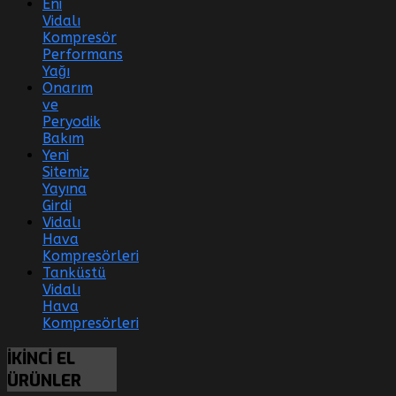
Eni
Vidalı
Kompresör
Performans
Yağı
Onarım
ve
Peryodik
Bakım
Yeni
Sitemiz
Yayına
Girdi
Vidalı
Hava
Kompresörleri
Tanküstü
Vidalı
Hava
Kompresörleri
İKİNCİ
EL
ÜRÜNLER