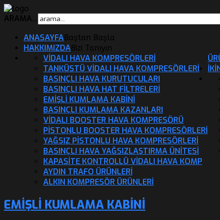
ARAMA...
ANASAYFA
Baştan Başla
HAKKIMIZDA
Bizi Tanıyın
VIDALI HAVA KOMPRESÖRLERI
ÜR
TANKÜSTÜ VIDALI HAVA KOMPRESÖRLERI
İK
BASINÇLI HAVA KURUTUCULARI
BASINÇLI HAVA HAT FILTRELERI
EMIŞLI KUMLAMA KABINI
BASINÇLI KUMLAMA KAZANLARI
VIDALI BOOSTER HAVA KOMPRESÖRÜ
PISTONLU BOOSTER HAVA KOMPRESÖRLERI
YAĞSIZ PISTONLU HAVA KOMPRESÖRLERI
BASINÇLI HAVA YAĞSIZLAŞTIRMA ÜNITESI
KAPASITE KONTROLLÜ VIDALI HAVA KOMP
AYDIN TRAFO ÜRÜNLERI
ALKIN KOMPRESÖR ÜRÜNLERI
EMIŞLI KUMLAMA KABINI