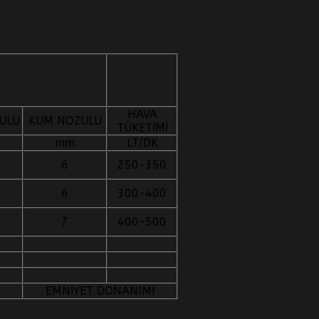
HAVA
ULU
KUM NOZULU
TÜKETİMİ
mm
LT/DK
6
250-350
6
300-400
7
400-500
EMNİYET DONANIMI