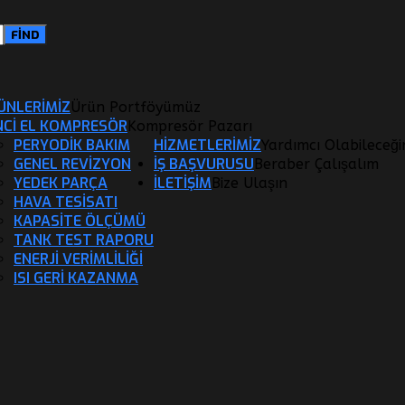
ÜNLERİMİZ
Ürün Portföyümüz
İNCİ EL KOMPRESÖR
Kompresör Pazarı
PERYODIK BAKIM
HİZMETLERİMİZ
Yardımcı Olabileceğ
GENEL REVIZYON
İŞ BAŞVURUSU
Beraber Çalışalım
YEDEK PARÇA
İLETİŞİM
Bize Ulaşın
HAVA TESISATI
KAPASITE ÖLÇÜMÜ
TANK TEST RAPORU
ENERJI VERIMLILIĞI
ISI GERI KAZANMA