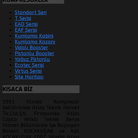
Standart Seri
T Serisi
EAD Serisi
EAF Serisi
Kumlama Kabini
Kumlama Kazanı
Vidalı Booster
Pistonlu Booster
Yağsız Pistonlu
Ecotec Serisi
Virtus Serisi
Site Haritası
KISACA
BİZ
1991 Yılında Kompresör
Sektöründe Atlas Teknik Hizmet
Tic.Ltd.Şti. Firmasında Atlas
Copco Yetkili Teknik Servis
Hizmet Bölümünde İşe Başlayan
Bülent KOCAKUŞAK ve Adil
KOCAKUŞAK 2007 Yılında Atlas