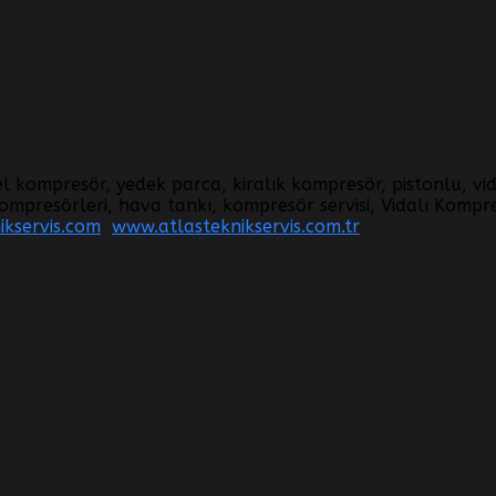
iel kompresör, yedek parca, kiralık kompresör, pistonlu, vid
ompresörleri, hava tankı, kompresör servisi, Vidalı Kompr
kservis.com
www.atlasteknikservis.com.tr