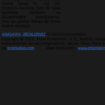
Teknik Servis Tic. Ltd. Şti.
Firmasını Kurarak Kısa Bir Süre
İçerisinde Kalitesini ve
Güvenirliliğini Kanıtlayarak,
Hızlı bir şekilde Bilinen Bir Firma
Haline Gelmiştir.
ANASAYFA
ÜRÜNLERİMİZ
Emişli Kumlama Kabini
Copyright © 2026. Atlas Kompresör : 2 El, İkinci El, ikinc
kompresörler, satılık kompresörler, tecom, hava, hava k
by
prostudyo.com
Diğer Sitelerimiz :
www.atlastekni