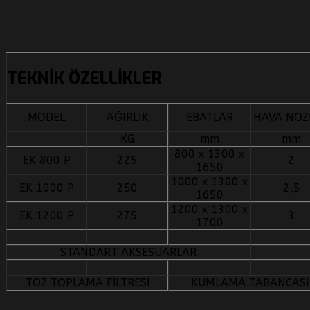
TEKNIK ÖZELLIKLER
MODEL
AĞIRLIK
EBATLAR
HAVA NOZ
KG
mm
mm
800 x 1300 x
EK 800 P
225
2
1650
1000 x 1300 x
EK 1000 P
250
2,5
1650
1200 x 1300 x
EK 1200 P
275
3
1700
STANDART AKSESUARLAR
TOZ TOPLAMA FİLTRESİ
KUMLAMA TABANCASI