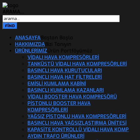
ARAMA...
ANASAYFA
Baştan Başla
HAKKIMIZDA
Bizi Tanıyın
ÜRÜNLERİMİZ
Ürün Portföyümüz
VIDALI HAVA KOMPRESÖRLERI
TANKÜSTÜ VIDALI HAVA KOMPRESÖRLERI
BASINÇLI HAVA KURUTUCULARI
BASINÇLI HAVA HAT FILTRELERI
EMIŞLI KUMLAMA KABINI
BASINÇLI KUMLAMA KAZANLARI
VIDALI BOOSTER HAVA KOMPRESÖRÜ
PISTONLU BOOSTER HAVA
KOMPRESÖRLERI
YAĞSIZ PISTONLU HAVA KOMPRESÖRLERI
BASINÇLI HAVA YAĞSIZLAŞTIRMA ÜNITESI
KAPASITE KONTROLLÜ VIDALI HAVA KOMP
AYDIN TRAFO ÜRÜNLERI