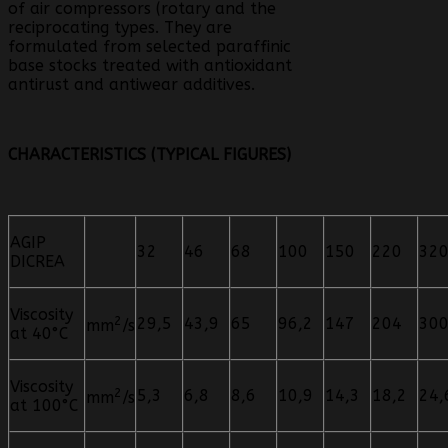
of air compressors (rotary and the
reciprocating types. They are
formulated from selected paraffinic
base stocks treated with antioxidant
antirust and antiwear additives.
CHARACTERISTICS (TYPICAL FIGURES)
AGIP
32
46
68
100
150
220
32
DICREA
Viscosity
2
29,5
43,9
65
96,2
147
204
30
mm
/s
at 40°C
Viscosity
2
5,3
6,8
8,6
10,9
14,3
18,2
24,
mm
/s
at 100°C