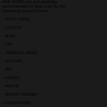
AGIP DICREA oils are explicitly
recommended or approved by the
following manufacturers:
- ATLAS COPCO
- CECCATO
- BOGE
- FINI
- INGERSOLL-RAND
- HATLAPA
- JML
- KAESER
- MATTEI
- NUOVO PIGNONE
- PNEUMOFORE