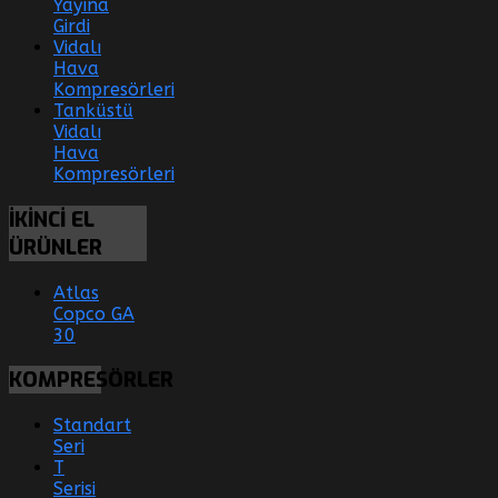
Yayına
Girdi
Vidalı
Hava
Kompresörleri
Tanküstü
Vidalı
Hava
Kompresörleri
İKİNCİ
EL
ÜRÜNLER
Atlas
Copco GA
30
KOMPRESÖRLER
Standart
Seri
T
Serisi