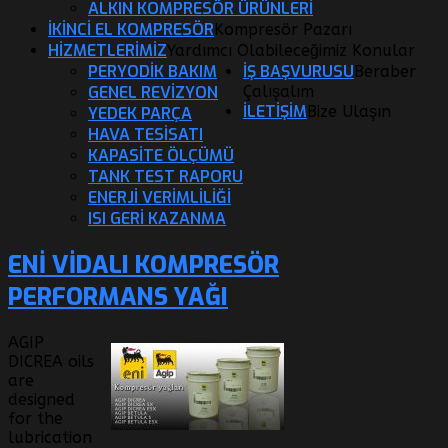
ALKIN KOMPRESÖR ÜRÜNLERI
İKİNCİ EL KOMPRESÖR
Kompresör Pazarı
HİZMETLERİMİZ
Yardımcı Olabileceğimiz Konular
PERYODIK BAKIM
İŞ BAŞVURUSU
Beraber
GENEL REVIZYON
Çalışalım
İLETİŞİM
Bize Ulaşın
YEDEK PARÇA
HAVA TESISATI
KAPASITE ÖLÇÜMÜ
TANK TEST RAPORU
ENERJI VERIMLILIĞI
ISI GERI KAZANMA
ENI VIDALI KOMPRESÖR
PERFORMANS YAĞI
AGIP
DICREA oils
are
designed
for the
lubrication