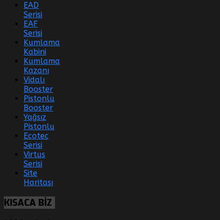
EAD
Serisi
EAF
Serisi
Kumlama
Kabini
Kumlama
Kazanı
Vidalı
Booster
Pistonlu
Booster
Yağsız
Pistonlu
Ecotec
Serisi
Virtus
Serisi
Site
Haritası
KISACA
BİZ