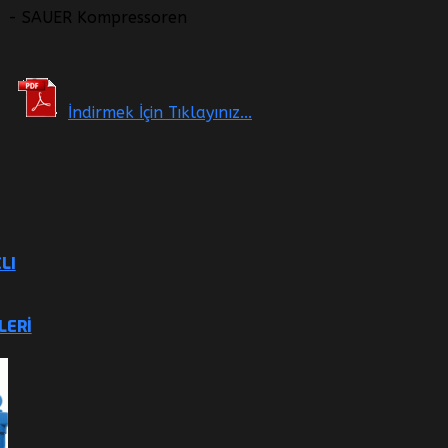
- SAUER Kompressoren
İndirmek İçin Tıklayınız...
LI
LERI