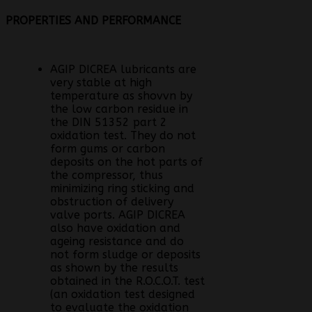
PROPERTIES AND PERFORMANCE
AGIP DICREA lubricants are
very stable at high
temperature as shovvn by
the low carbon residue in
the DIN 51352 part 2
oxidation test. They do not
form gums or carbon
deposits on the hot parts of
the compressor, thus
minimizing ring sticking and
obstruction of delivery
valve ports. AGIP DICREA
also have oxidation and
ageing resistance and do
not form sludge or deposits
as shown by the results
obtained in the R.O.C.O.T. test
(an oxidation test designed
to evaluate the oxidation